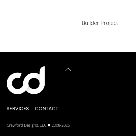
Builder Project
BACK
TO
TOP
SERVICES
CONTACT
Crawford Designs, LLC ✖︎ 2008-2026